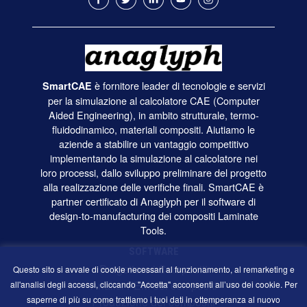
è fornitore leader di tecnologie e servizi
SmartCAE
per la simulazione al calcolatore CAE (Computer
Aided Engineering), in ambito strutturale, termo-
fluidodinamico, materiali compositi. Aiutiamo le
aziende a stabilire un vantaggio competitivo
implementando la simulazione al calcolatore nei
loro processi, dallo sviluppo preliminare del progetto
alla realizzazione delle verifiche finali. SmartCAE è
partner certificato di Anaglyph per il software di
design-to-manufacturing dei compositi Laminate
Tools.
SOFTWARE
Progettare i Compositi
Questo sito si avvale di cookie necessari al funzionamento, al remarketing e
Analisi FEM dei compositi
all'analisi degli accessi, cliccando "Accetta" acconsenti all’uso dei cookie. Per
saperne di più su come trattiamo i tuoi dati in ottemperanza al nuovo
Produzione dei compositi